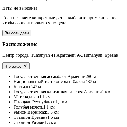
Даты не выбраны
Если не знаете конкретные даты, выберите примерные числа,
чтобы сориентироваться по цене.
Выбрать даты
Расположение
Центр города, Tumanyan 41 Apartment 9A,Tumanyan, Ереван
Что вокруг
Государственная ассамблея Армении
286 м
Национальный театр оперы и балета
437 м
Каскады
547 м
Государственная картинная галерея Армении
1 км
Матенадаран
1,1 км
Площадь Республики
1,1 км
Голубая мечеть
1,1 км
Рынок Вернисаж
1,5 км
Стадион Еревана
1,5 км
Стадион Раздан
1,5 км