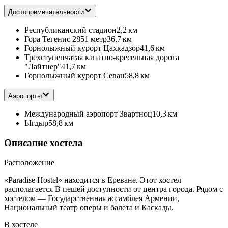
Достопримечательности
Республиканский стадион
2,2 км
Гора Тегенис 2851 метр
36,7 км
Горнолыжный курорт Цахкадзор
41,6 км
Трехступенчатая канатно-кресельная дорога
"Лайтнер"
41,7 км
Горнолыжный курорт Севан
58,8 км
Аэропорты
Международный аэропорт Звартноц
10,3 км
Ыгдыр
58,8 км
Описание хостела
Расположение
«Paradise Hostel» находится в Ереване. Этот хостел
располагается В пешей доступности от центра города. Рядом с
хостелом — Государственная ассамблея Армении,
Национальный театр оперы и балета и Каскады.
В хостеле