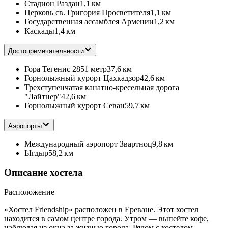
Стадион Раздан
1,1 км
Церковь св. Григория Просветителя
1,1 км
Государственная ассамблея Армении
1,2 км
Каскады
1,4 км
Достопримечательности
Гора Тегенис 2851 метр
37,6 км
Горнолыжный курорт Цахкадзор
42,6 км
Трехступенчатая канатно-кресельная дорога
"Лайтнер"
42,6 км
Горнолыжный курорт Севан
59,7 км
Аэропорты
Международный аэропорт Звартноц
9,8 км
Ыгдыр
58,2 км
Описание хостела
Расположение
«Хостел Friendship» расположен в Ереване. Этот хостел
находится в самом центре города. Утром — выпейте кофе,
наблюдая из окна за жизнью города. Рядом с хостелом —