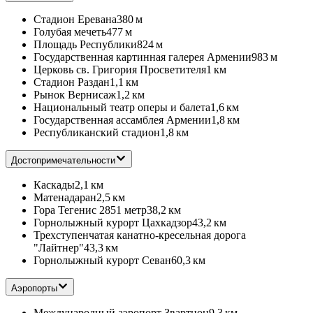
Стадион Еревана
380 м
Голубая мечеть
477 м
Площадь Республики
824 м
Государственная картинная галерея Армении
983 м
Церковь св. Григория Просветителя
1 км
Стадион Раздан
1,1 км
Рынок Вернисаж
1,2 км
Национальный театр оперы и балета
1,6 км
Государственная ассамблея Армении
1,8 км
Республиканский стадион
1,8 км
Достопримечательности
Каскады
2,1 км
Матенадаран
2,5 км
Гора Тегенис 2851 метр
38,2 км
Горнолыжный курорт Цахкадзор
43,2 км
Трехступенчатая канатно-кресельная дорога
"Лайтнер"
43,3 км
Горнолыжный курорт Севан
60,3 км
Аэропорты
Международный аэропорт Звартноц
9,3 км