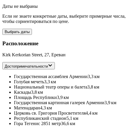
Даты не выбраны
Если не знаете конкретные даты, выберите примерные числа,
чтобы сориентироваться по цене.
Выбрать даты
Расположение
Kirk Kerkorian Street, 27, Ереван
Достопримечательности
Государственная ассамблея Армении
3,3 км
Голубая мечеть
3,3 км
Национальный театр оперы и балета
3,8 км
Каскады
3,8 км
Площадь Республики
3,9 км
Государственная картинная галерея Армении
3,9 км
Матенадаран
4,3 км
Церковь св. Григория Просветителя
4,4 км
Республиканский стадион
5,1 км
Гора Тегенис 2851 метр
36,6 км