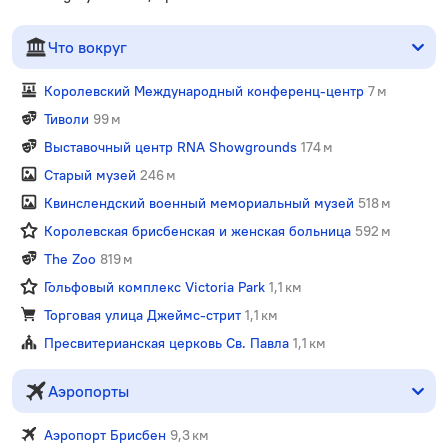
Что вокруг
Королевский Международный конференц-центр
7 м
Тиволи
99 м
Выставочный центр RNA Showgrounds
174 м
Старый музей
246 м
Квинслендский военный мемориальный музей
518 м
Королевская брисбенская и женская больница
592 м
The Zoo
819 м
Гольфовый комплекс Victoria Park
1,1 км
Торговая улица Джеймс-стрит
1,1 км
Пресвитерианская церковь Св. Павла
1,1 км
Аэропорты
Аэропорт Брисбен
9,3 км