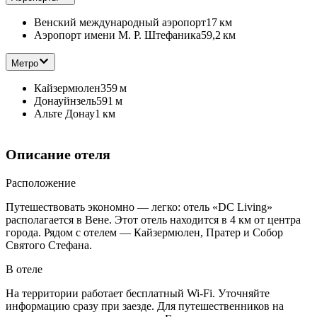
Венский международный аэропорт
17 км
Аэропорт имени М. Р. Штефаника
59,2 км
Метро
Кайзермюлен
359 м
Донауйнзель
591 м
Альте Донау
1 км
Описание отеля
Расположение
Путешествовать экономно — легко: отель «DC Living»
располагается в Вене. Этот отель находится в 4 км от центра
города. Рядом с отелем — Кайзермюлен, Пратер и Собор
Святого Стефана.
В отеле
На территории работает бесплатный Wi-Fi. Уточняйте
информацию сразу при заезде. Для путешественников на