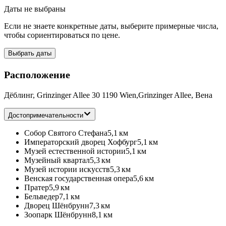
Даты не выбраны
Если не знаете конкретные даты, выберите примерные числа,
чтобы сориентироваться по цене.
Выбрать даты
Расположение
Дёблинг, Grinzinger Allee 30 1190 Wien,Grinzinger Allee, Вена
Достопримечательности
Собор Святого Стефана
5,1 км
Императорский дворец Хофбург
5,1 км
Музей естественной истории
5,1 км
Музейный квартал
5,3 км
Музей истории искусств
5,3 км
Венская государственная опера
5,6 км
Пратер
5,9 км
Бельведер
7,1 км
Дворец Шёнбрунн
7,3 км
Зоопарк Шёнбрунн
8,1 км