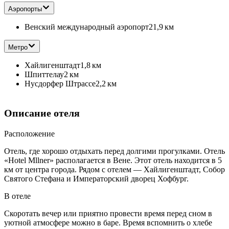
Аэропорты
Венский международный аэропорт
21,9 км
Метро
Хайлигенштадт
1,8 км
Шпиттелау
2 км
Нусдорфер Штрассе
2,2 км
Описание отеля
Расположение
Отель, где хорошо отдыхать перед долгими прогулками. Отель
«Hotel Mllner» располагается в Вене. Этот отель находится в 5
км от центра города. Рядом с отелем — Хайлигенштадт, Собор
Святого Стефана и Императорский дворец Хофбург.
В отеле
Скоротать вечер или приятно провести время перед сном в
уютной атмосфере можно в баре. Время вспомнить о хлебе