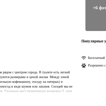
+6 фо
Популярные у
Бесплатный 
Разрешено 
 рядом с центром города. В туалете есть легкий
лируются размерами и ценой жилья. Между зоной
апельную кофемашину, посуду на пятерых) и
невзгод в виде шумов или запахов. Соседей мы не
ек. Спальных мест теоретически возможно 5, хотя
ую улицу, солнечная сторона. Единственная
ей до приезда букинг выслал уведомление с
 выдают ключи. Кафе, которое нам посоветовали