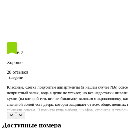
6,2
Хорошо
28 отзывов
taogone
Классные, слегка подубитые аппартменты (в нашем случае №6) совсем
неприятный запах, вода в душе не утекает, но все недостатки ниве
кухни (на которой есть все необходимое, включая микроволновку, к
спальной зоной есть дверь, которая защищает от всех общественных 
слышали совсем. В комнате куча мебели, шкафов, столиков и тумбоч
номер идет как трехместный. Хороший интернет. Вид из окна на тих
сложность - это отсутствие ресепшена и вывески, но за несколько дн
Доступные номера
подробным описанием и фотографией солярия в этом же здании, где