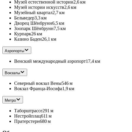
Музей естественной истории
2,6 км
Музей истории искусств
2,6 км
Музейный квартал
2,7 км
Бельведер
3,3 км
Дворец Шёнбрунн
6,5 км
Зоопарк Шёнбрунн
7,5 км
Курпарк
26 км
Казино Баден
26,1 км
Аэропорты
Венский международный аэропорт
17,4 км
Вокзалы
Северный вокзал Вены
546 м
Вокзал Франца-Иосифа
1,9 км
Метро
Таборштрассе
291 м
Нестройплац
611 м
Пратерстерн
680 м