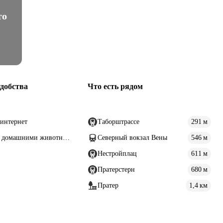
то
добства
Что есть рядом
интернет
Таборштрассе
291 м
с домашними животными
Северный вокзал Вены
546 м
Нестройплац
611 м
Пратерстерн
680 м
Пратер
1,4 км