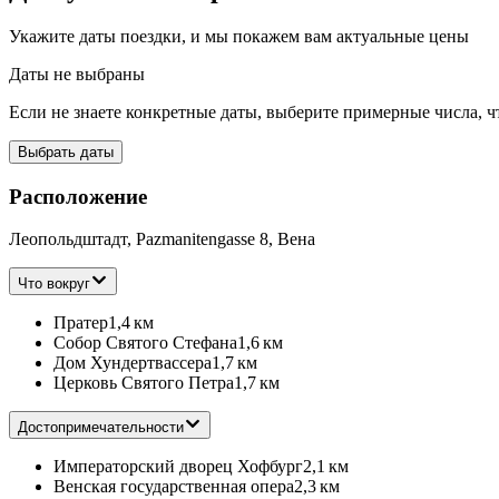
девушки в солярии, недорогое и вкусное по венским меркам.
Укажите даты поездки, и мы покажем вам актуальные цены
Даты не выбраны
Если не знаете конкретные даты, выберите примерные числа, ч
Выбрать даты
Расположение
Леопольдштадт, Pazmanitengasse 8, Вена
Что вокруг
Пратер
1,4 км
Собор Святого Стефана
1,6 км
Дом Хундертвассера
1,7 км
Церковь Святого Петра
1,7 км
Достопримечательности
Императорский дворец Хофбург
2,1 км
Венская государственная опера
2,3 км