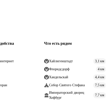
добства
Что есть рядом
интернет
Хайлигенштадт
3,1 км
Флоридсдорф
4 км
Хандельскай
4,4 км
торан
Собор Святого Стефана
7,5 км
Императорский дворец
7,7 км
Хофбург