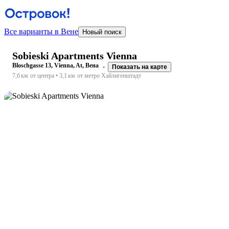
Все варианты в Вене
Новый поиск
Sobieski Apartments Vienna
Bloschgasse 13, Vienna, At, Вена
Показать на карте
7,6 км
от центра
3,1 км
от метро Хайлигенштадт