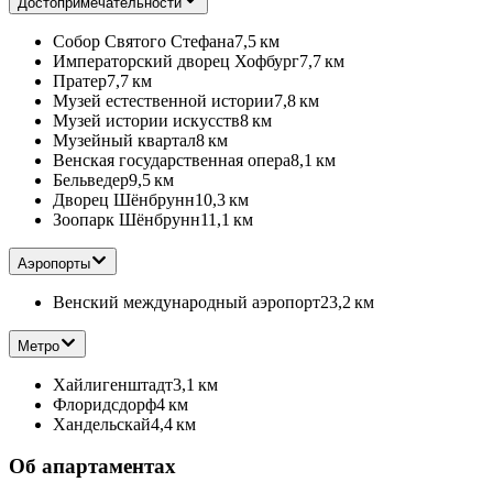
Достопримечательности
Собор Святого Стефана
7,5 км
Императорский дворец Хофбург
7,7 км
Пратер
7,7 км
Музей естественной истории
7,8 км
Музей истории искусств
8 км
Музейный квартал
8 км
Венская государственная опера
8,1 км
Бельведер
9,5 км
Дворец Шёнбрунн
10,3 км
Зоопарк Шёнбрунн
11,1 км
Аэропорты
Венский международный аэропорт
23,2 км
Метро
Хайлигенштадт
3,1 км
Флоридсдорф
4 км
Хандельскай
4,4 км
Об апартаментах