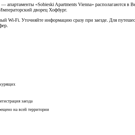
а — апартаменты «Sobieski Apartments Vienna» располагаются в Ве
Императорский дворец Хофбург.
тный Wi-Fi. Уточняйте информацию сразу при заезде. Для путеше
фер.
екурящих
егистрация заезда
рещено на всей территории