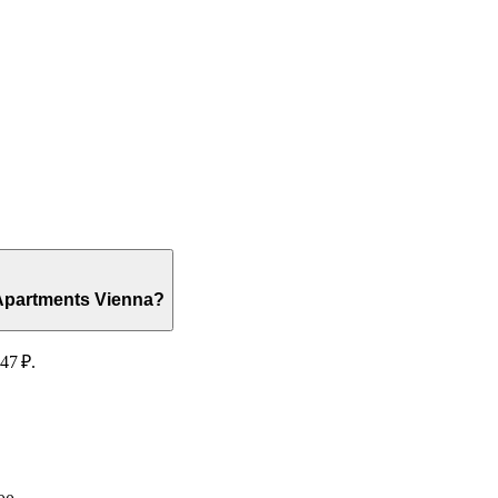
х Sobieski Apartments Vienna?
47 ₽.