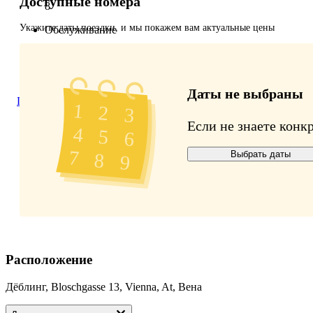
Доступные номера
8
Укажите даты поездки, и мы покажем вам актуальные цены
Обслуживание
6
Средства гигиены
Даты не выбраны
Просмотреть отзывы на TripAdvisor
Если не знаете конк
Выбрать даты
Расположение
Дёблинг, Bloschgasse 13, Vienna, At, Вена