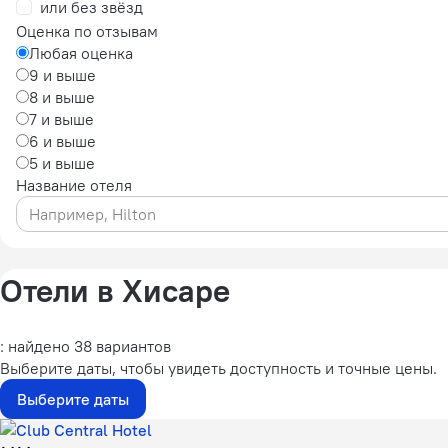
или без звёзд
Оценка по отзывам
Любая оценка
9 и выше
8 и выше
7 и выше
6 и выше
5 и выше
Название отеля
Отели в Хисаре
: найдено 38 вариантов
Выберите даты, чтобы увидеть доступность и точные цены.
Выберите даты