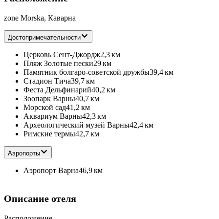
zone Morska, Каварна
Достопримечательности
Церковь Сент-Джордж
2,3 км
Пляж Золотые пески
29 км
Памятник болгаро-советской дружбы
39,4 км
Стадион Тича
39,7 км
Феста Дельфинарий
40,2 км
Зоопарк Варны
40,7 км
Морской сад
41,2 км
Аквариум Варны
42,3 км
Археологический музей Варны
42,4 км
Римские термы
42,7 км
Аэропорты
Аэропорт Варна
46,9 км
Описание отеля
Расположение