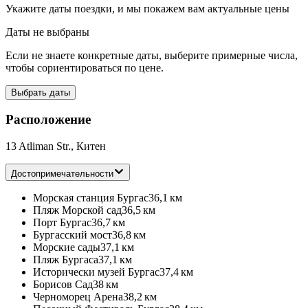
Укажите даты поездки, и мы покажем вам актуальные цены
Даты не выбраны
Если не знаете конкретные даты, выберите примерные числа,
чтобы сориентироваться по цене.
Выбрать даты
Расположение
13 Atliman Str., Китен
Достопримечательности
Морская станция Бургас
36,1 км
Пляж Морской сад
36,5 км
Порт Бургас
36,7 км
Бургасский мост
36,8 км
Морские сады
37,1 км
Пляж Бургаса
37,1 км
Исторически музей Бургас
37,4 км
Борисов Сад
38 км
Черноморец Арена
38,2 км