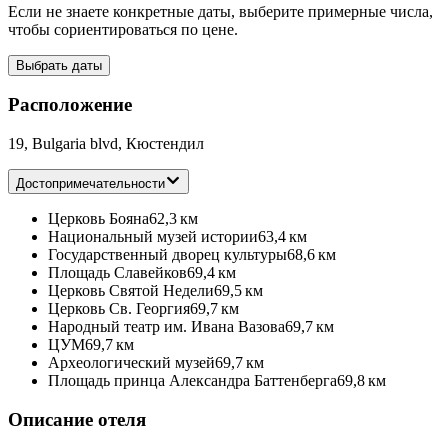
Если не знаете конкретные даты, выберите примерные числа,
чтобы сориентироваться по цене.
Выбрать даты
Расположение
19, Bulgaria blvd, Кюстендил
Достопримечательности
Церковь Бояна
62,3 км
Национальный музей истории
63,4 км
Государственный дворец культуры
68,6 км
Площадь Славейков
69,4 км
Церковь Святой Недели
69,5 км
Церковь Св. Георгия
69,7 км
Народный театр им. Ивана Вазова
69,7 км
ЦУМ
69,7 км
Археологический музей
69,7 км
Площадь принца Александра Баттенберга
69,8 км
Описание отеля