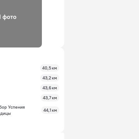
1 фото
40,5 км
43,2 км
43,6 км
43,7 км
бор Успения
44,1 км
одицы