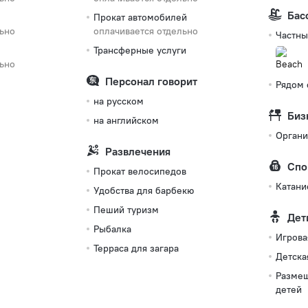
Бас
Прокат автомобилей
льно
оплачивается отдельно
Частны
Трансферные услуги
льно
Персонал говорит
Рядом 
на русском
Биз
на английском
Органи
Развлечения
Спо
Прокат велосипедов
Катани
Удобства для барбекю
Пеший туризм
Дет
Рыбалка
Игрова
Терраса для загара
Детска
Размещ
детей