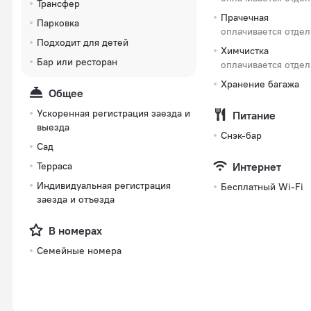
Трансфер
Прачечная
Парковка
оплачивается отде
Подходит для детей
Химчистка
Бар или ресторан
оплачивается отде
Хранение багажа
Общее
Ускоренная регистрация заезда и
Питание
выезда
Снэк-бар
Сад
Терраса
Интернет
Индивидуальная регистрация
Бесплатный Wi-Fi
заезда и отъезда
В номерах
Семейные номера