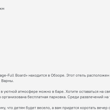
 км
lage-Full Board» находится в Обзоре. Этот отель расположен 
 Варны.
в уютной атмосфере можно в баре. Хотите оставаться на свя
 организована бесплатная парковка. Среди развлечений на
ому, что детям будет весело, а вам придется коротать вечер