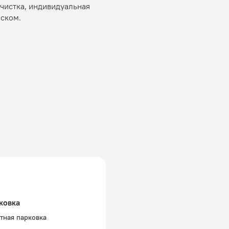
мчистка, индивидуальная
сском.
ковка
тная парковка