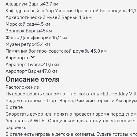
Аквариум Варны
43,7 км
Кафедральный собор Успения Пресвятой Богородицы
44,1
Археологический музей Варны
44,3 км
Морской сад
44,5 км
Зоопарк Варны
45 км
Феста Дельфинарий
45,2 км
Музей ретро
45,4 км
Памятник болгаро-советской дружбы
45,9 км
Аэропорты
Аэропорт Бургас
40,5 км
Аэропорт Варна
47,8 км
Описание отеля
Расположение
Путешествовать экономно — легко: отель «Elit Holiday Vil
Рядом с отелем — Порт Варна, Римские термы и Аквариум
В отеле
Скоротать вечер или приятно провести время перед сном 
бесплатный Wi-Fi. Специально для автопутешественников
барбекю.
В отеле есть игровые детские комнаты. Будьте готовы к т