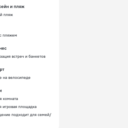
сейн и пляж
й пляж
с пляжем
нес
зация встреч и банкетов
рт
е на велосипеде
и
я комната
я игровая площадка
ение подходит для семей/