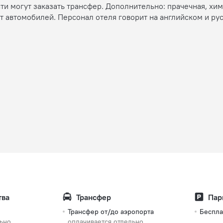
ти могут заказать трансфер. Дополнительно: прачечная, хи
ат автомобилей. Персонал отеля говорит на английском и ру
тва
Трансфер
Пар
Трансфер от/до аэропорта
Беспла
льно
оплачивается отдельно