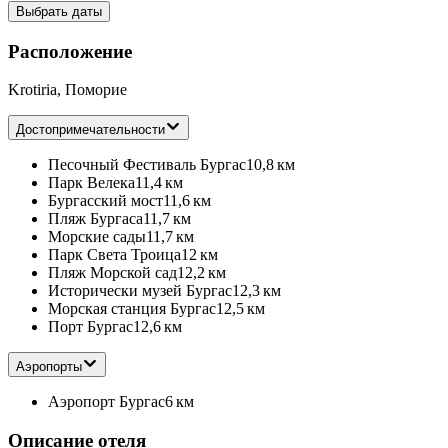
Выбрать даты
Расположение
Krotiria, Поморие
Достопримечательности
Песочный Фестиваль Бургас
10,8 км
Парк Велека
11,4 км
Бургасский мост
11,6 км
Пляж Бургаса
11,7 км
Морские сады
11,7 км
Парк Света Троица
12 км
Пляж Морской сад
12,2 км
Исторически музей Бургас
12,3 км
Морская станция Бургас
12,5 км
Порт Бургас
12,6 км
Аэропорты
Аэропорт Бургас
6 км
Описание отеля