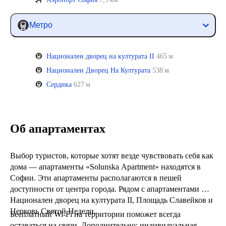
Метро
Национален дворец на културата II
465 м
Национален Дворец На Културата
538 м
Сердика
627 м
Об апартаментах
Выбор туристов, которые хотят везде чувствовать себя как
дома — апартаменты «Solunska Apartment» находятся в
Софии. Эти апартаменты располагаются в пешей
доступности от центра города. Рядом с апартаментами —
Национален дворец на културата II, Площадь Славейков и
Церковь Святой Недели.
Бесплатный Wi-Fi на территории поможет всегда
оставаться на связи. Дополнительно: индивидуальная