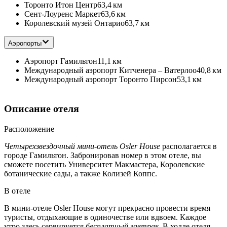
Торонто Итон Центр
63,4 км
Сент-Лоуренс Маркет
63,6 км
Королевский музей Онтарио
63,7 км
Аэропорты
Аэропорт Гамильтон
11,1 км
Международный аэропорт Китченера – Ватерлоо
40,8 км
Международный аэропорт Торонто Пирсон
53,1 км
Описание отеля
Расположение
Четырехзвездочный мини-отель Osler House
располагается в
городе Гамильтон. Забронировав номер в этом отеле, вы
сможете посетить Университет Макмастера, Королевские
ботанические сады, а также Колизей Коппс.
В отеле
В мини-отеле Osler House могут прекрасно провести время
туристы, отдыхающие в одиночестве или вдвоем. Каждое
утро здесь сервируется
бесплатный завтрак
. В холле отеля