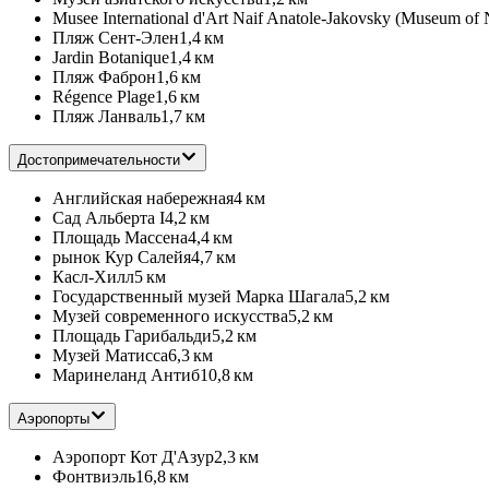
Musee International d'Art Naif Anatole-Jakovsky (Museum of 
Пляж Сент-Элен
1,4 км
Jardin Botanique
1,4 км
Пляж Фаброн
1,6 км
Régence Plage
1,6 км
Пляж Ланваль
1,7 км
Достопримечательности
Английская набережная
4 км
Сад Альберта I
4,2 км
Площадь Массена
4,4 км
рынок Кур Салейя
4,7 км
Касл-Хилл
5 км
Государственный музей Марка Шагала
5,2 км
Музей современного искусства
5,2 км
Площадь Гарибальди
5,2 км
Музей Матисса
6,3 км
Маринеланд Антиб
10,8 км
Аэропорты
Аэропорт Кот Д'Азур
2,3 км
Фонтвиэль
16,8 км