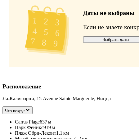
Даты не выбраны
Если не знаете конк
Выбрать даты
Расположение
Ла-Калифорни, 15 Avenue Sainte Marguerite, Ницца
Что вокруг
Carras Plage
637 м
Парк Феникс
919 м
Пляж Обри-Леконт
1,1 км
Музей азиатского искусства
1,2 км