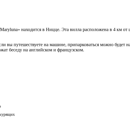
Maryluna» находится в Ницце. Эта вилла расположена в 4 км от 
Если вы путешествуете на машине, припарковаться можно будет на
ат беседу на английском и французском.
р
екурящих