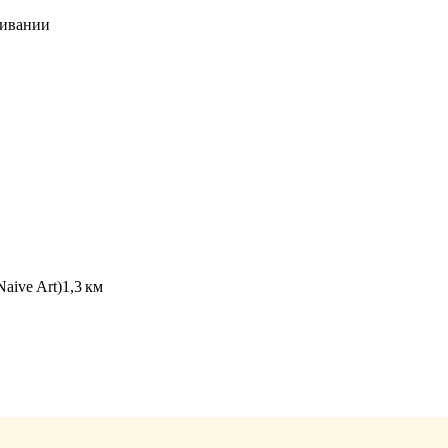
живании
Naive Art)
1,3 км