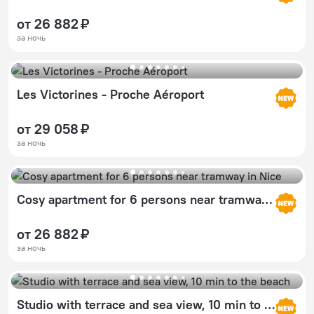
от 26 882 ₽
за ночь
Les Victorines - Proche Aéroport
от 29 058 ₽
за ночь
Cosy apartment for 6 persons near tramway in Nice
от 26 882 ₽
за ночь
Studio with terrace and sea view, 10 min to the beach