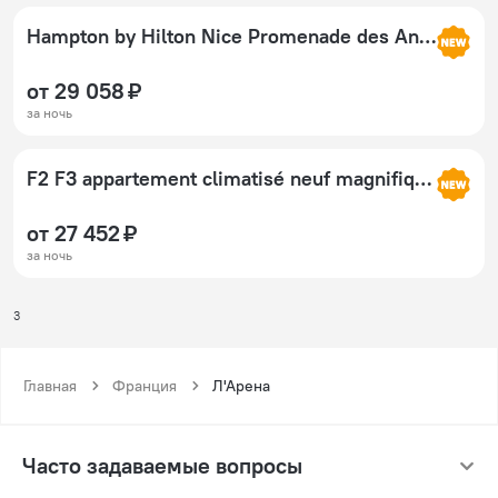
Hampton by Hilton Nice Promenade des Anglais
от 29 058 ₽
за ночь
F2 F3 appartement climatisé neuf magnifique vue sur mer et aéroport proche tram et gare sncf 1 min aéroport 3 minutes 2or3 rooms new AC apartment magnificent sea and airport views close to tram and SNCF train station 1 min airport 3 min
от 27 452 ₽
за ночь
3
Главная
Франция
Л'Арена
Часто задаваемые вопросы