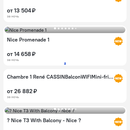
от 13 504 ₽
за ночь
Nice Promenade 1
от 14 658 ₽
за ночь
2
4
1
Chambre 1 René CASSINBalconWIFIMini-frigoTV
от 26 882 ₽
за ночь
? Nice T3 With Balcony - Nice ?