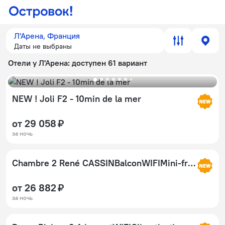
Л'Арена, Франция
Даты не выбраны
Отели у Л'Арена
: доступен 61 вариант
NEW ! Joli F2 - 10min de la mer
от 29 058 ₽
за ночь
Chambre 2 René CASSINBalconWIFIMini-frigoTV
от 26 882 ₽
за ночь