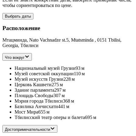
чтобы сориентироваться по цене.
Выбрать даты
Расположение
Мтацминда, Nato Vachnadze st.5, Mtatsminda , 0151 Tbilisi,
Georgia, Тбилиси
Что вокруг
Национальный музей Грузии
93 м
Музей советской оккупации
110 м
Музей искусств Грузии
228 м
Церковь Кашвети
275 м
Здание парламента
297 м
Площадь Свободы
307 м
Мэрия города Тбилиси
368 м
Базилика Анчисхати
441 м
Мост Мира
655 м
Тбилисский театр оперы и балета
695 м
Достопримечательности