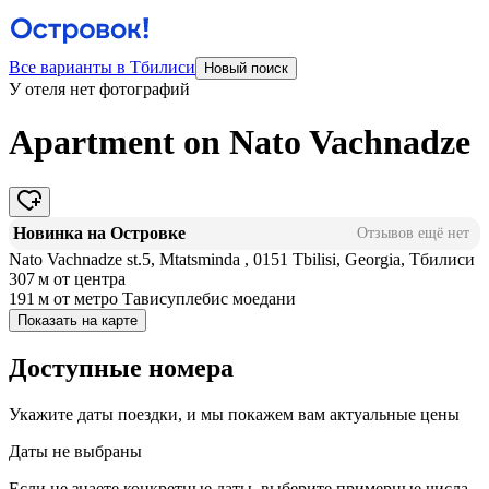
Все варианты в Тбилиси
Новый поиск
У отеля нет фотографий
Apartment on Nato Vachnadze
Новинка на Островке
Отзывов ещё нет
Nato Vachnadze st.5, Mtatsminda , 0151 Tbilisi, Georgia, Тбилиси
307 м
от центра
191 м
от метро Тависуплебис моедани
Показать на карте
Доступные номера
Укажите даты поездки, и мы покажем вам актуальные цены
Даты не выбраны
Если не знаете конкретные даты, выберите примерные числа,