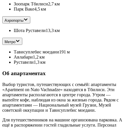
Зоопарк Тбилиси
2,7 км
Парк Ваке
4,5 км
Аэропорты
Шота Руставели
13,3 км
Метро
Тависуплебис моедани
191 м
Авлабари
1,2 км
Руставели
1,3 км
Об апартаментах
Выбор туристов, путешествующих с семьёй: апартаменты
«Apartment on Nato Vachnadze» находятся в Тбилиси. Эти
апартаменты располагаются в центре города. Утром —
выпейте кофе, наблюдая из окна за жизнью города. Рядом с
апартаментами — Национальный музей Грузии, Музей
советской оккупации и Тависуплебис моедани.
Для путешественников на машине организована парковка. А
ещё в распоряжении гостей гладильные услуги. Персонал