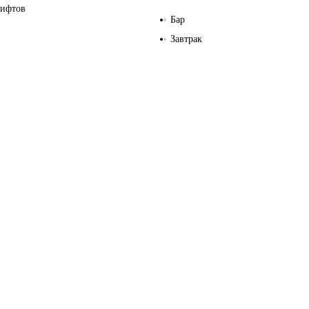
лифтов
Бар
Завтрак