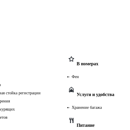
В номерах
Фен
р
ная стойка регистрации
Услуги и удобства
урения
Хранение багажа
екурящих
етов
Питание