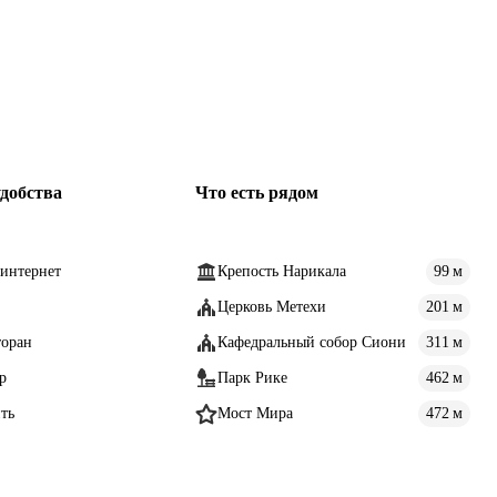
добства
Что есть рядом
интернет
Крепость Нарикала
99 м
Церковь Метехи
201 м
торан
Кафедральный собор Сиони
311 м
р
Парк Рике
462 м
ть
Мост Мира
472 м