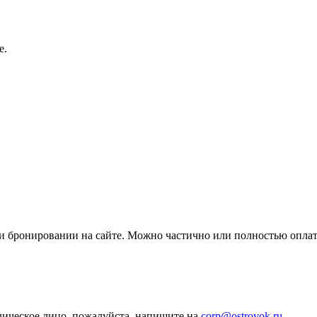
e.
ри бронировании на сайте. Можно частично или полностью опла
дическое лицо, пожалуйста, напишите на
corp@ostrovok.ru