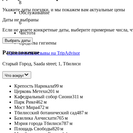
8
Укажите даты поездки, и мы покажем вам актуальные цены
Обслуживание
Даты не выбраны
6
Если не знаете конкретные даты, выберите примерные числа, ч
Чистота
Выбрать даты
Средства гигиены
Расположение
Просмотреть отзывы на TripAdvisor
Старый Город, Saada street; 1, Тбилиси
Что вокруг
Крепость Нарикала
99 м
Церковь Метехи
201 м
Кафедральный собор Сиони
311 м
Парк Рике
462 м
Мост Мира
472 м
Тбилисский ботанический сад
487 м
Базилика Анчисхати
765 м
Мэрия города Тбилиси
787 м
Площадь Свободы
820 м