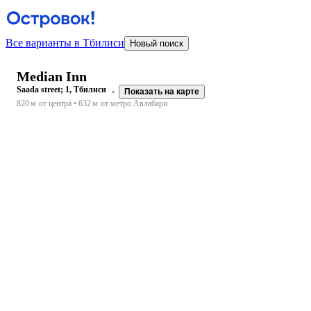
Все варианты в Тбилиси
Новый поиск
Median Inn
Saada street; 1, Тбилиси
Показать на карте
820 м
от центра
632 м
от метро Авлабари