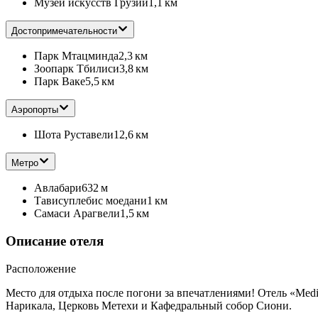
Музей искусств Грузии
1,1 км
Достопримечательности
Парк Мтацминда
2,3 км
Зоопарк Тбилиси
3,8 км
Парк Ваке
5,5 км
Аэропорты
Шота Руставели
12,6 км
Метро
Авлабари
632 м
Тависуплебис моедани
1 км
Самаси Арагвели
1,5 км
Описание отеля
Расположение
Место для отдыха после погони за впечатлениями! Отель «Medi
Нарикала, Церковь Метехи и Кафедральный собор Сиони.