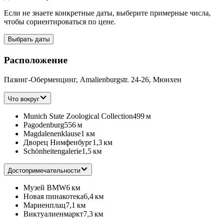
Если не знаете конкретные даты, выберите примерные числа,
чтобы сориентироваться по цене.
Выбрать даты
Расположение
Пазинг-Оберменцинг, Amalienburgstr. 24-26, Мюнхен
Что вокруг
Munich State Zoological Collection
499 м
Pagodenburg
556 м
Magdalenenklause
1 км
Дворец Нимфенбург
1,3 км
Schönheitengalerie
1,5 км
Достопримечательности
Музей BMW
6 км
Новая пинакотека
6,4 км
Мариенплац
7,1 км
Виктуалиенмаркт
7,3 км