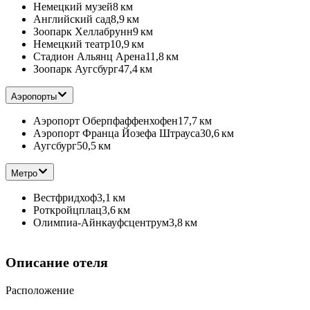
Немецкий музей
8 км
Английский сад
8,9 км
Зоопарк Хеллабрунн
9 км
Немецкий театр
10,9 км
Стадион Альянц Арена
11,8 км
Зоопарк Аугсбург
47,4 км
Аэропорты
Аэропорт Оберпфаффенхофен
17,7 км
Аэропорт Франца Йозефа Штрауса
30,6 км
Аугсбург
50,5 км
Метро
Вестфридхоф
3,1 км
Роткройцплац
3,6 км
Олимпиа-Айнкауфсцентрум
3,8 км
Описание отеля
Расположение