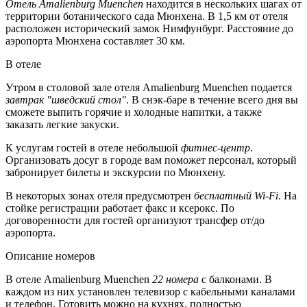
Отель Amalienburg Muenchen
находится в нескольких шагах от
территории ботанического сада Мюнхена. В 1,5 км от отеля
расположен исторический замок Нимфунбург. Расстояние до
аэропорта Мюнхена составляет 30 км.
В отеле
Утром в столовой зале отеля Amalienburg Muenchen подается
завтрак "шведский стол"
. В снэк-баре в течение всего дня вы
сможете выпить горячие и холодные напитки, а также
заказать легкие закуски.
К услугам гостей в отеле небольшой
фитнес-центр
.
Организовать досуг в городе вам поможет персонал, который
забронирует билеты и экскурсии по Мюнхену.
В некоторых зонах отеля предусмотрен
бесплатный Wi-Fi
. На
стойке регистрации работает факс и ксерокс. По
договоренности для гостей организуют трансфер от/до
аэропорта.
Описание номеров
В отеле Amalienburg Muenchen
22 номера
с балконами. В
каждом из них установлен телевизор с кабельными каналами
и телефон. Готовить можно на кухнях, полностью