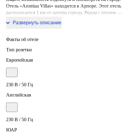
Отель «Aromiaa Villas» находится в Арпоре. Этот отель
располагается 1 км от центра города. Рядом с отелем —
Пляж Анджуна, Пляж Калангут и Пляж Озран.
Развернуть описание
Факты об отеле
Тип розетки
Европейская
230 В / 50 Гц
Английская
230 В / 50 Гц
ЮАР