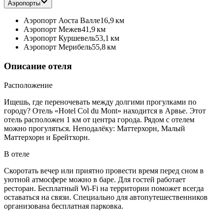
Аэропорты
Аэропорт Аоста Валле
16,9 км
Аэропорт Межев
41,9 км
Аэропорт Куршевель
53,1 км
Аэропорт Мерибель
55,8 км
Описание отеля
Расположение
Ищешь, где переночевать между долгими прогулками по
городу? Отель «Hotel Col du Mont» находится в Арвье. Этот
отель расположен 1 км от центра города. Рядом с отелем
можно прогуляться. Неподалёку: Маттерхорн, Малый
Маттерхорн и Брейтхорн.
В отеле
Скоротать вечер или приятно провести время перед сном в
уютной атмосфере можно в баре. Для гостей работает
ресторан. Бесплатный Wi-Fi на территории поможет всегда
оставаться на связи. Специально для автопутешественников
организована бесплатная парковка.