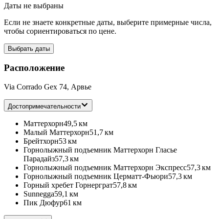
Даты не выбраны
Если не знаете конкретные даты, выберите примерные числа,
чтобы сориентироваться по цене.
Выбрать даты
Расположение
Via Corrado Gex 74, Арвье
Достопримечательности
Маттерхорн
49,5 км
Малый Маттерхорн
51,7 км
Брейтхорн
53 км
Горнолыжный подъемник Маттерхорн Гласье
Парадайз
57,3 км
Горнолыжный подъемник Маттерхорн Экспресс
57,3 км
Горнолыжный подъемник Церматт-Фьюри
57,3 км
Горный хребет Горнерграт
57,8 км
Sunnegga
59,1 км
Пик Дюфур
61 км