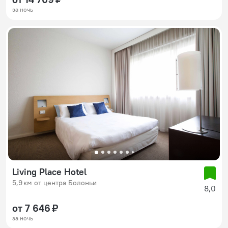
за ночь
Living Place Hotel
5,9 км от центра Болоньи
8,0
от 7 646 ₽
за ночь