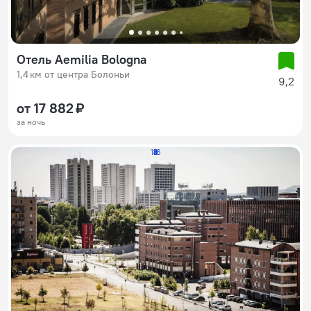
Отель Aemilia Bologna
1,4 км от центра Болоньи
9,2
от 17 882 ₽
за ночь
116
2
3
4
5