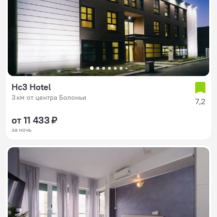
Hc3 Hotel
3 км от центра Болоньи
7,2
от 11 433 ₽
за ночь