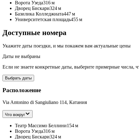
Ворота Узеда
316 м
Дворец Бискари
324 м
Базилика Колледжиата
447 м
Университетская площадь
455 м
Доступные номера
Укажите даты поездки, и мы покажем вам актуальные цены
Даты не выбраны
Если не знаете конкретные даты, выберите примерные числа, ч
Выбрать даты
Расположение
Via Antonino di Sangiuliano 114, Катания
Что вокруг
Театр Массимо Беллини
154 м
Ворота Узеда
316 м
Дворец Бискари
324 м