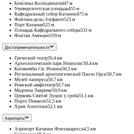
Базилика Колледжиата
447 м
Университетская площадь
455 м
Кафедральный собор Катании
475 м
Фонтана-дель-Элефанте
523 м
Порт Катания
525 м
Площадь Кафедрального собора
531 м
Фонтан Аменано
559 м
Достопримечательности
Греческий театр
50,4 км
Археологический парк Неаполис
50,4 км
Катакомбы Св. Иоанна
50,5 км
Региональный археологический Паоло Орси
50,7 км
Музей папируса
50,7 км
Римский амфитеатр
50,7 км
Мадонна Лакриме
50,9 км
Церковь Cвятой Луции у гроба
51,1 км
Порто Пикколо
51,5 км
Храм Апполона
52,1 км
Аэропорты
Аэропорт Катании Фонтанаросса
4,5 км