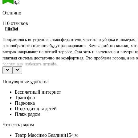
8,2
Отлично
110 отзывов
IlliaBel
Понравилось внутренняя атмосфера отеля, чистота и уборка в номерах
разнообразного питания будут разочарованы. Замечаний несколько, хо
завтрак накрывают на летней террасе. Она хоть и застеклена и внутри 
платная система достаточно не комфортная. Это проблема города, а не
голову, как избежать штрафа…
Популярные удобства
Бесплатный интернет
Трансфер
Парковка
Подходит для детей
Пляж рядом
Что есть рядом
Театр Массимо Беллини
154 м