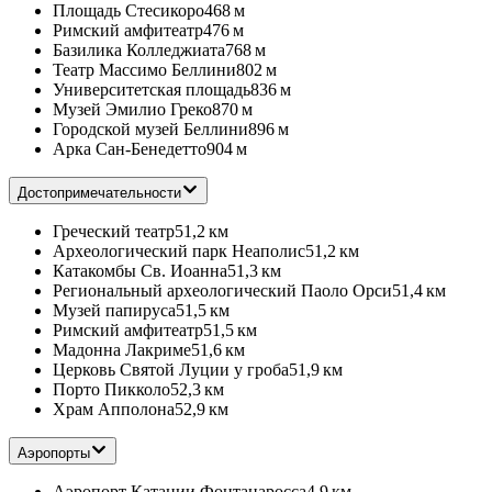
Площадь Стесикоро
468 м
Римский амфитеатр
476 м
Базилика Колледжиата
768 м
Театр Массимо Беллини
802 м
Университетская площадь
836 м
Музей Эмилио Греко
870 м
Городской музей Беллини
896 м
Арка Сан-Бенедетто
904 м
Достопримечательности
Греческий театр
51,2 км
Археологический парк Неаполис
51,2 км
Катакомбы Св. Иоанна
51,3 км
Региональный археологический Паоло Орси
51,4 км
Музей папируса
51,5 км
Римский амфитеатр
51,5 км
Мадонна Лакриме
51,6 км
Церковь Cвятой Луции у гроба
51,9 км
Порто Пикколо
52,3 км
Храм Апполона
52,9 км
Аэропорты
Аэропорт Катании Фонтанаросса
4,9 км