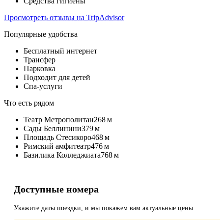
Средства гигиены
Просмотреть отзывы на TripAdvisor
Популярные удобства
Бесплатный интернет
Трансфер
Парковка
Подходит для детей
Спа-услуги
Что есть рядом
Театр Метрополитан
268 м
Сады Беллинини
379 м
Площадь Стесикоро
468 м
Римский амфитеатр
476 м
Базилика Колледжиата
768 м
Доступные номера
Укажите даты поездки, и мы покажем вам актуальные цены