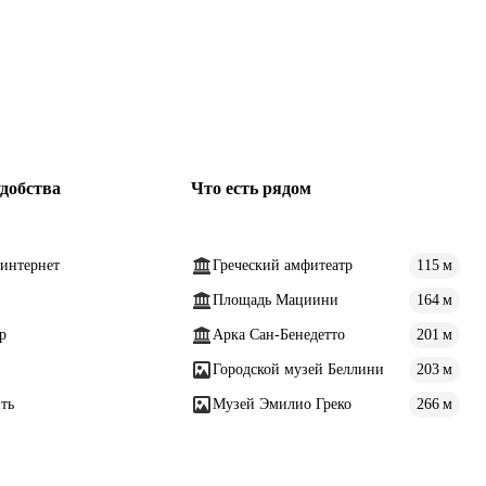
добства
Что есть рядом
интернет
Греческий амфитеатр
115 м
Площадь Мациини
164 м
р
Арка Сан-Бенедетто
201 м
Городской музей Беллини
203 м
ть
Музей Эмилио Греко
266 м