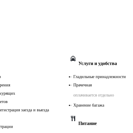
Услуги и удобства
р
Гладильные принадлежности
урения
Прачечная
екурящих
оплачивается отдельно
етов
Хранение багажа
егистрация заезда и выезда
Питание
страции