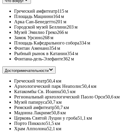
Что вокруг
Греческий амфитеатр
115 м
Площадь Мациини
164 м
Арка Сан-Бенедетто
201 м
Городской музей Беллини
203 м
Музей Эмилио Греко
266 м
Замок Урсино
268 м
Площадь Кафедрального собора
334 м
Фонтан Аменано
354 м
Рыбный рынок в Катании
354 м
Фонтана-дель-Элефанте
362 м
Достопримечательности
Греческий театр
50,4 км
Археологический парк Неаполис
50,4 км
Катакомбы Св. Иоанна
50,5 км
Региональный археологический Паоло Орси
50,6 км
Музей папируса
50,7 км
Римский амфитеатр
50,7 км
Мадонна Лакриме
50,8 км
Церковь Cвятой Луции у гроба
51,1 км
Порто Пикколо
51,5 км
Храм Апполона
52,1 км