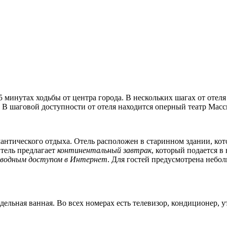
5 минутах ходьбы от центра города. В нескольких шагах от отел
. В шаговой доступности от отеля находится оперный театр Мас
омантического отдыха. Отель расположен в старинном здании, ко
Отель предлагает
континентальный завтрак
, который подается в
оводным доступом в Интернет
. Для гостей предусмотрена неб
дельная ванная. Во всех номерах есть телевизор, кондиционер, 