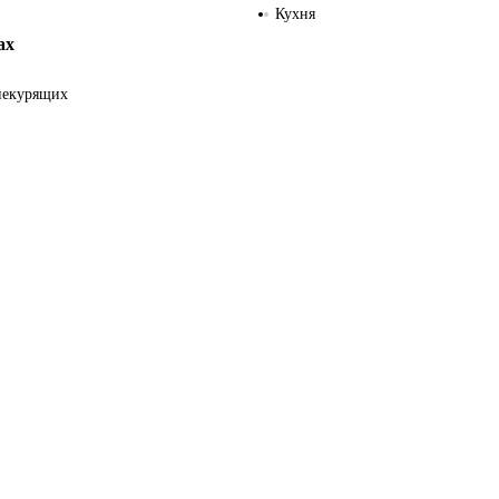
Кухня
ах
некурящих