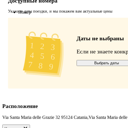
Доступные номера
6
Укажите даты поездки, и мы покажем вам актуальные цены
Номер
4
Обслуживание
Даты не выбраны
4
Если не знаете конк
Средства гигиены
Выбрать даты
Расположение
Via Santa Maria delle Grazie 32 95124 Catania,Via Santa Maria dell