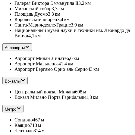
Галерея Виктора Эммануила II
3,2 км
Миланский собор
3,3 км
Площадь Дуомо
3,3 км
Королевский дворец
3,4 км
Санта-Мария-делле-Грацие
3,9 км
Национальный музей науки и техники им. Леонардо да
Винчи
4,1 км
Аэропорты
Аэропорт Милан-Линате
6,6 км
Аэропорт Мальпенса
41,4 км
Аэропорт Бергамо Орио-аль-Серио
43 км
Вокзалы
Центральный вокзал Милана
608 м
Вокзал Милано Порта Гарибальди
1,8 км
Метро
Сондрио
467 м
Каяццо
713 м
Чентрале
814 м