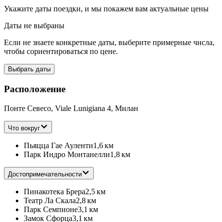
Укажите даты поездки, и мы покажем вам актуальные цены
Даты не выбраны
Если не знаете конкретные даты, выберите примерные числа,
чтобы сориентироваться по цене.
Выбрать даты
Расположение
Понте Севесо, Viale Lunigiana 4, Милан
Что вокруг
Пьяцца Гае Ауленти
1,6 км
Парк Индро Монтанелли
1,8 км
Достопримечательности
Пинакотека Брера
2,5 км
Театр Ла Скала
2,8 км
Парк Семпионе
3,1 км
Замок Сфорца
3,1 км