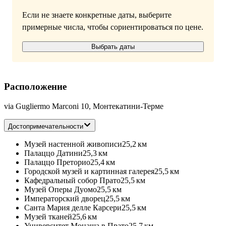
Если не знаете конкретные даты, выберите
примерные числа, чтобы сориентироваться по цене.
Выбрать даты
Расположение
via Gugliermo Marconi 10, Монтекатини-Терме
Достопримечательности
Музей настенной живописи
25,2 км
Палаццо Датини
25,3 км
Палаццо Преторио
25,4 км
Городской музей и картинная галерея
25,5 км
Кафедральный собор Прато
25,5 км
Музей Оперы Дуомо
25,5 км
Императорский дворец
25,5 км
Санта Мария делле Карсери
25,5 км
Музей тканей
25,6 км
Университет Монаша в Прато
25,7 км