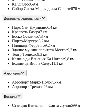
Ка’ д’Оро
859 м
Собор Санта-Мария делла Салюте
878 м
Достопримечательности
Парк Сан-Джулиано
6,4 км
Крепость Базера
7 км
Боско Оселино
7,3 км
Порто-Маргера
8,2 км
Площадь Ферретто
9,2 км
Здание муниципалитета Местре
9,2 км
Театр Тониоло
9,3 км
Казино ди Венеция Ка Ногера
9,8 км
Больница Вилла Салус
11,1 км
Аэропорты
Аэропорт Марко Поло
7,5 км
Аэропорт Тревизо
26 км
Вокзалы
Станция Венеция — Санта-Лучия
699 м