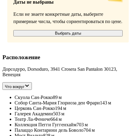
Даты не выбраны
Если не знаете конкретные даты, выберите
примерные числа, чтобы сориентироваться по цене.
Выбрать даты
Расположение
Дорсодуро, Dorsoduro, 3941 Crosera San Pantalon 30123,
Венеция
Что вокруг
Скуола Сан-Рокко
89 м
Собор Санта-Мария Глориоза деи Фрари
143 м
Церковь Сан-Рокко
194 м
Галерея Академии
503 м
Театр Ла-Фениче
664 м
Коллекция Пегги Гуггенхайм
703 м
Палаццо Контарини дель Боволо
704 м
Мост Риальто
828 м