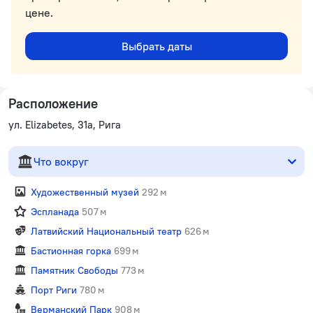
цене.
Выбрать даты
Расположение
ул. Elizabetes, 31а, Рига
Что вокруг
Художественный музей
292 м
Эспланада
507 м
Латвийский Национальный театр
626 м
Бастионная горка
699 м
Памятник Свободы
773 м
Порт Риги
780 м
Верманский Парк
908 м