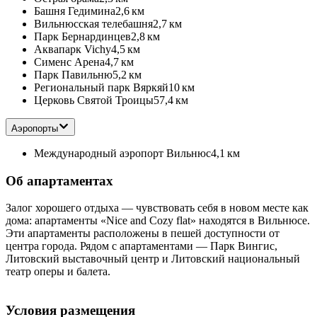
Башня Гедимина
2,6 км
Вильнюсская телебашня
2,7 км
Парк Бернардинцев
2,8 км
Аквапарк Vichy
4,5 км
Сименс Арена
4,7 км
Парк Павильню
5,2 км
Региональный парк Вяркяй
10 км
Церковь Святой Троицы
57,4 км
Аэропорты
Международный аэропорт Вильнюс
4,1 км
Об апартаментах
Залог хорошего отдыха — чувствовать себя в новом месте как
дома: апартаменты «Nice and Cozy flat» находятся в Вильнюсе.
Эти апартаменты расположены в пешей доступности от
центра города. Рядом с апартаментами — Парк Вингис,
Литовский выставочный центр и Литовский национальный
театр оперы и балета.
Условия размещения