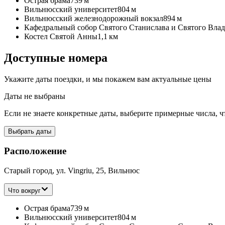
Острая брама
739 м
Вильнюсский университет
804 м
Вильнюсский железнодорожный вокзал
894 м
Кафедральный собор Святого Станислава и Святого Влад
Костел Святой Анны
1,1 км
Доступные номера
Укажите даты поездки, и мы покажем вам актуальные цены
Даты не выбраны
Если не знаете конкретные даты, выберите примерные числа, ч
Выбрать даты
Расположение
Старый город, ул. Vingriu, 25, Вильнюс
Что вокруг
Острая брама
739 м
Вильнюсский университет
804 м