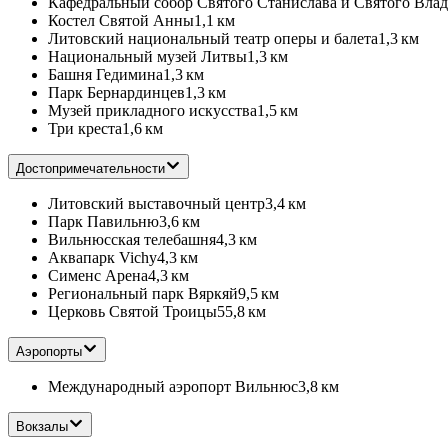
Кафедральный собор Святого Станислава и Святого Влад
Костел Святой Анны
1,1 км
Литовский национальный театр оперы и балета
1,3 км
Национальный музей Литвы
1,3 км
Башня Гедимина
1,3 км
Парк Бернардинцев
1,3 км
Музей прикладного искусства
1,5 км
Три креста
1,6 км
Достопримечательности
Литовский выставочный центр
3,4 км
Парк Павильню
3,6 км
Вильнюсская телебашня
4,3 км
Аквапарк Vichy
4,3 км
Сименс Арена
4,3 км
Региональный парк Вяркяй
9,5 км
Церковь Святой Троицы
55,8 км
Аэропорты
Международный аэропорт Вильнюс
3,8 км
Вокзалы