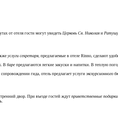
утах от отеля гости могут увидеть
Церковь Св. Николая
и
Ратушу
также
услуги секретаря
, предлагаемые в отеле Rinno, сделают удо
к
. В
баре
предлагаются легкие закуски и напитки. В теплую пого
в сопровождении гида, отель предлагает услуги
экскурсионного б
утренний двор. При въезде гостей ждут
приветственные подарки
ь.