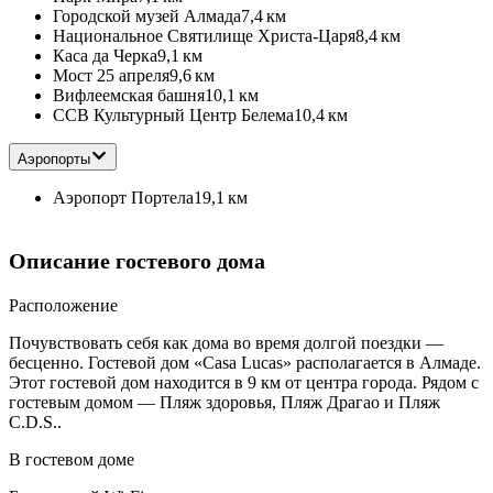
Городской музей Алмада
7,4 км
Национальное Святилище Христа-Царя
8,4 км
Каса да Черка
9,1 км
Мост 25 апреля
9,6 км
Вифлеемская башня
10,1 км
CCB Культурный Центр Белема
10,4 км
Аэропорты
Аэропорт Портела
19,1 км
Описание гостевого дома
Расположение
Почувствовать себя как дома во время долгой поездки —
бесценно. Гостевой дом «Casa Lucas» располагается в Алмаде.
Этот гостевой дом находится в 9 км от центра города. Рядом с
гостевым домом — Пляж здоровья, Пляж Драгао и Пляж
C.D.S..
В гостевом доме