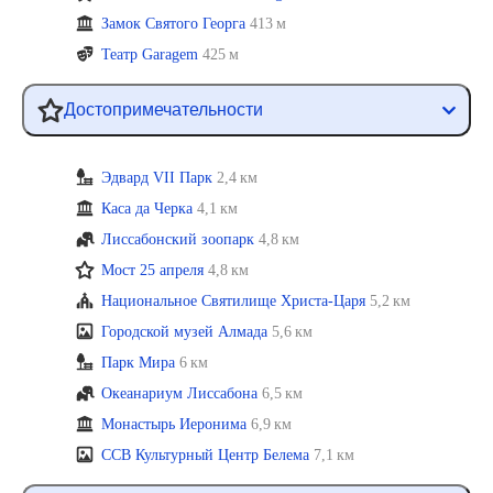
Замок Святого Георга
413 м
Театр Garagem
425 м
Достопримечательности
Эдвард VII Парк
2,4 км
Каса да Черка
4,1 км
Лиссабонский зоопарк
4,8 км
Мост 25 апреля
4,8 км
Национальное Святилище Христа-Царя
5,2 км
Городской музей Алмада
5,6 км
Парк Мира
6 км
Океанариум Лиссабона
6,5 км
Монастырь Иеронима
6,9 км
CCB Культурный Центр Белема
7,1 км