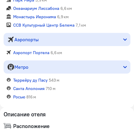
Океанариум Лиссабона
6,6 км
Монастырь Иеронима
6,9 км
CCB Культурный Центр Белема
7,1 км
Аэропорты
Аэропорт Портела
6,6 км
Метро
Террейру ду Пасу
543 м
Санта Аполония
710 м
Росью
816 м
Описание отеля
Расположение