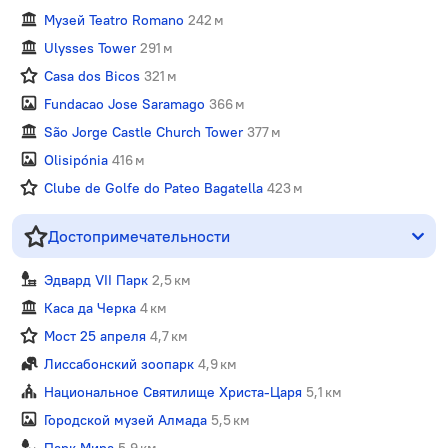
Музей Teatro Romano
242 м
Ulysses Tower
291 м
Casa dos Bicos
321 м
Fundacao Jose Saramago
366 м
São Jorge Castle Church Tower
377 м
Olisipónia
416 м
Clube de Golfe do Pateo Bagatella
423 м
Достопримечательности
Эдвард VII Парк
2,5 км
Каса да Черка
4 км
Мост 25 апреля
4,7 км
Лиссабонский зоопарк
4,9 км
Национальное Святилище Христа-Царя
5,1 км
Городской музей Алмада
5,5 км
Парк Мира
5,9 км