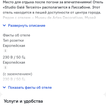
Место для отдыха после погони за впечатлениями! Отель
«Studio Galé Terceiro» располагается в Лиссабоне. Этот
отель находится в пешей доступности от центра города.
Рядом с отелем — Museu de Artes Decorativas, Музей
Fado и Смотровая площадка Portas do Sol.
Развернуть описание
Факты об отеле
Тип розетки
Европейская
230 В / 50 Гц
Европейская
(с заземлением)
230 В / 50 Гц
Количество номеров
Показать факты об отеле
1 номер
Услуги и удобства