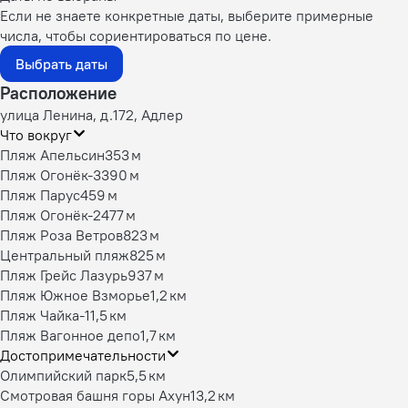
Если не знаете конкретные даты, выберите примерные
числа, чтобы сориентироваться по цене.
Выбрать даты
Расположение
улица Ленина, д.172, Адлер
Что вокруг
Пляж Апельсин
353 м
Пляж Огонёк-3
390 м
Пляж Парус
459 м
Пляж Огонёк-2
477 м
Пляж Роза Ветров
823 м
Центральный пляж
825 м
Пляж Грейс Лазурь
937 м
Пляж Южное Взморье
1,2 км
Пляж Чайка-1
1,5 км
Пляж Вагонное депо
1,7 км
Достопримечательности
Олимпийский парк
5,5 км
Смотровая башня горы Ахун
13,2 км