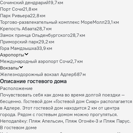
Сочинский дендрарий
19,7 км
Порт Сочи
21,8 км
Парк Ривьера
22,8 км
Торгово-развлекательный комплекс МореМолл
23,1 км
Крепость Абаата
28,7 км
Замок принца Ольденбургского
28,7 км
Приморский парк
29,2 км
Гора Мамдзышха
33,9 км
Аэропорты
Международный аэропорт Сочи
2,7 км
Вокзалы
Железнодорожный вокзал Адлер
687 м
Описание гостевого дома
Расположение
Почувствовать себя как дома во время долгой поездки —
бесценно. Гостевой дом «Гостевой дом Сиар» располагается
в Адлере. Этот гостевой дом находится 2 км от центра
города. Рядом с гостевым домом можно прогуляться.
Неподалёку: Пляж Апельсин, Пляж Огонёк-3 и Пляж Парус.
В гостевом доме