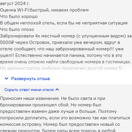
август 2024 г.
Оценка WI-FI:
быстрый, никаких проблем
Что было хорошо
В общем неплохой отель, если бы не неприятная ситуация
Что было плохо
Забронировали 4х местный номер (с улучшенным видом) за
5500₽ через Островок, приехали уже вечером, вдруг в
отеле сообщают, что наш забронированный номер!!! уже
ушел!! Естественно начинается паника, потому что в это
время очень сложно найти свободные номера в гостиницах.
Но администратор любезно предлагает другой номер 5-
местный за 4700₽, мы довольные, что не нужно скитаться с
Развернуть отзыв
детьми в поисках
Скрыть ответ мини-отеля
Приносим наши извинения. Не было света и при
бронировании произошел сбой. Но номер был
предоставлен взамен даже лучше и больше. Поэтому
попросили доплатить, если это возможно так как платиться
комиссия островку. Номер был предоставлен новый со
свежим ремонтом. Будем рады всем помочь в любой