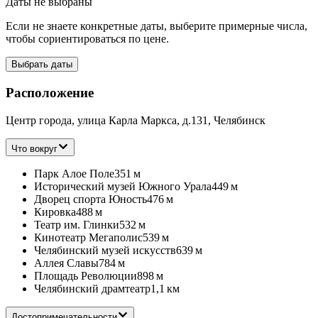
Даты не выбраны
Если не знаете конкретные даты, выберите примерные числа,
чтобы сориентироваться по цене.
Выбрать даты
Расположение
Центр города, улица Карла Маркса, д.131, Челябинск
Что вокруг
Парк Алое Поле
351 м
Исторический музей Южного Урала
449 м
Дворец спорта Юность
476 м
Кировка
488 м
Театр им. Глинки
532 м
Кинотеатр Мегаполис
539 м
Челябинский музей искусств
639 м
Аллея Славы
784 м
Площадь Революции
898 м
Челябинский драмтеатр
1,1 км
Достопримечательности