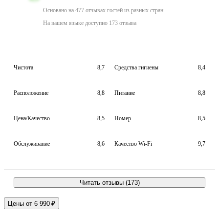
Основано на 477 отзывах гостей из разных стран.
На вашем языке доступно 173 отзыва
Чистота
8,7
Средства гигиены
8,4
Расположение
8,8
Питание
8,8
Цена/Качество
8,5
Номер
8,5
Обслуживание
8,6
Качество Wi-Fi
9,7
Читать отзывы (173)
Цены от 6 990 ₽