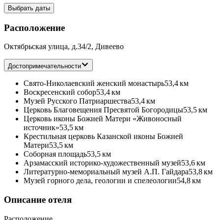
Выбрать даты
Расположение
Октябрьская улица, д.34/2, Дивеево
Достопримечательности
Свято-Николаевский женский монастырь
53,4 км
Воскресенский собор
53,4 км
Музей Русского Патриаршества
53,4 км
Церковь Благовещения Пресвятой Богородицы
53,5 км
Церковь иконы Божией Матери «Живоносный
источник»
53,5 км
Крестильная церковь Казанской иконы Божией
Матери
53,5 км
Соборная площадь
53,5 км
Арзамасский историко-художественный музей
53,6 км
Литературно-мемориальный музей А.П. Гайдара
53,8 км
Музей горного дела, геологии и спелеологии
54,8 км
Описание отеля
Расположение