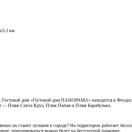
го
5,1 км
. Гостевой дом «Гостевой дом ПАНОРАМА» находится в Феодоси
ом — Пляж Санта Круз, Пляж Папая и Пляж Барабулька.
менно он станет лучшим в городе? На территории работает бесп
шине, припарковаться можно будет на бесплатной парковке.