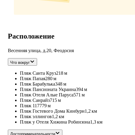
Расположение
Весенняя улица, д.20, Феодосия
Что вокруг
Пляж Санта Круз
218 м
Пляж Папая
280 м
Пляж Барабулька
348 м
Пляж Пансионата Украина
394 м
Пляж Отеля Алые Паруса
571 м
Пляж Санрайз
715 м
Пляж 117
779 м
Пляж Гостевого Дома Кинбурн
1,2 км
Пляж эллингов
1,2 км
Пляж у Отеля Хижина Робинзона
1,3 км
Достопримечательности