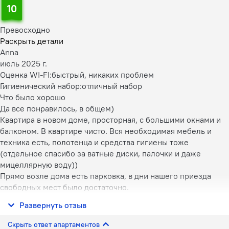
10
Превосходно
Раскрыть детали
Anna
июль 2025 г.
Оценка WI-FI:
быстрый, никаких проблем
Гигиенический набор:
отличный набор
Что было хорошо
Да все понравилось, в общем)
Квартира в новом доме, просторная, с большими окнами и
балконом. В квартире чисто. Вся необходимая мебель и
техника есть, полотенца и средства гигиены тоже
(отдельное спасибо за ватные диски, палочки и даже
мицеллярную воду))
Прямо возле дома есть парковка, в дни нашего приезда
свободных мест было достаточно.
Расположение удобное. Хотя приехали мы на машине, но
Развернуть отзыв
по городу перемещались на общественном транспорте. Ест
Скрыть ответ апартаментов