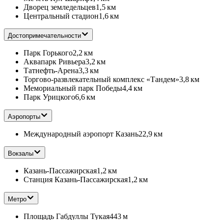
Дворец земледельцев
1,5 км
Центральный стадион
1,6 км
Достопримечательности
Парк Горького
2,2 км
Аквапарк Ривьера
3,2 км
Татнефть-Арена
3,3 км
Торгово-развлекательный комплекс «Тандем»
3,8 км
Мемориальный парк Победы
4,4 км
Парк Урицкого
6,6 км
Аэропорты
Международный аэропорт Казань
22,9 км
Вокзалы
Казань-Пассажирская
1,2 км
Станция Казань-Пассажирская
1,2 км
Метро
Площадь Габдуллы Тукая
443 м