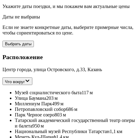
Укажите даты поездки, и мы покажем вам актуальные цены
Даты не выбраны
Если не знаете конкретные даты, выберите примерные числа,
чтобы сориентироваться по цене.
Выбрать даты
Расположение
Центр города, улица Островского, д.33, Казань
Что вокруг
Музей социалистического быта
117 м
Улица Баумана
203 м
Миллениум Парк
499 м
Петропавловский собор
686 м
Парк Черное озеро
803 м
Татарский академический государственный театр оперы
и балета
950 м
Национальный музей Республики Татарстан
1,1 км
Мечеть Кул-Шариф
1,4 км