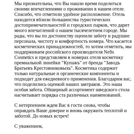
Мы признательны, что Вы нашли время поделиться
своими впечатлениями о проживании в нашем отеле.
Спасибо, что отметили удобное расположение. Отель
находится вблизи большинства туристических
достопримечательностей и городских парков, что дарит
много впечатлений о нашем тысячелетнем городе. Мы
рады, что вы по достоинству оценили заботу и радушие
персонала, чистоту и комфортность номера. Что касается
косметических принадлежностей, то хотим отметить, мы
поддерживаем российского производителя Nefis
Cosmetics и представляем в номерах отеля косметику
премиальной линейки "Купажъ" от бренда "Заводъ
Братьевъ Крестовниковыхъ". Косметика содержит
только натуральные и органические компоненты и
подходит для ежедневного применения. Благодарим вас,
что поделились оценкой наших завтраков. Это наша
особая забота. Обширный ассортимент шведского стола
насчитывает порядка ста различных наименований.
С нетерпением ждем Вас в гости снова, чтобы
оправдать Ваше доверие и вновь окружить теплотой и
заботой. До новых встреч!
С уважением,