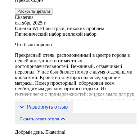
Превосходно
Раскрыть детали
Ekaterina
октябрь 2025 г.
Оценка WI-FI:
быстрый, никаких проблем
Гигиенический набор:
неплохой набор
Что было хорошо
Прекрасный отель, расположенный в центре города в
пешей доступности от местных
достопримечательностей. Вежливый, отзывчивый
персонал. У нас был бизнес номер с двумя отдельными
кроватями. Кровати полутороспальные, хорошие
матрасы. Номер просторный, оборудован всем
необходимым для комфортного отдыха. Из
гигиенических принадлежностей: жидкое мыло для рук,
крем для рук, гель для душа, шампунь, кондиционер для
волос. Все косметические средства местног
Развернуть отзыв
Скрыть ответ отеля
Добрый день, Ekaterina!