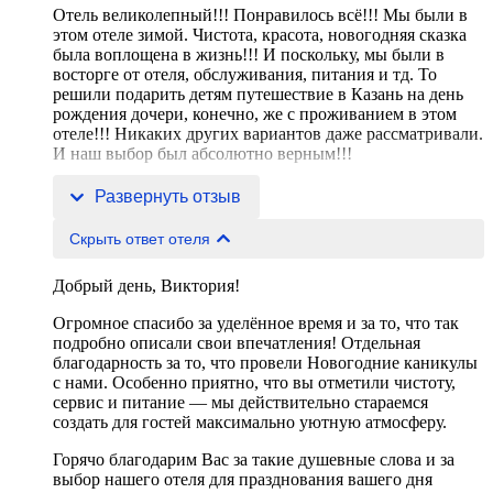
Отель великолепный!!! Понравилось всё!!! Мы были в
этом отеле зимой. Чистота, красота, новогодняя сказка
была воплощена в жизнь!!! И поскольку, мы были в
восторге от отеля, обслуживания, питания и тд. То
решили подарить детям путешествие в Казань на день
рождения дочери, конечно, же с проживанием в этом
отеле!!! Никаких других вариантов даже рассматривали.
И наш выбор был абсолютно верным!!!
Было такое чудесное, трогательное поздравление от отел
Развернуть отзыв
Скрыть ответ отеля
Добрый день, Виктория!
Огромное спасибо за уделённое время и за то, что так
подробно описали свои впечатления! Отдельная
благодарность за то, что провели Новогодние каникулы
с нами. Особенно приятно, что вы отметили чистоту,
сервис и питание — мы действительно стараемся
создать для гостей максимально уютную атмосферу.
Горячо благодарим Вас за такие душевные слова и за
выбор нашего отеля для празднования вашего дня