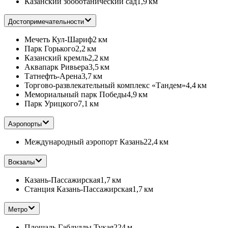
Казанский зооботанический сад
1,9 км
Достопримечательности
Мечеть Кул-Шариф
2 км
Парк Горького
2,2 км
Казанский кремль
2,2 км
Аквапарк Ривьера
3,5 км
Татнефть-Арена
3,7 км
Торгово-развлекательный комплекс «Тандем»
4,4 км
Мемориальный парк Победы
4,9 км
Парк Урицкого
7,1 км
Аэропорты
Международный аэропорт Казань
22,4 км
Вокзалы
Казань-Пассажирская
1,7 км
Станция Казань-Пассажирская
1,7 км
Метро
Площадь Габдуллы Тукая
224 м