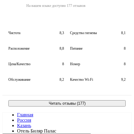
На вашем языке доступно 177 отзывов
Чистота
8,3
Средства гигиены
8,1
Расположение
8,8
Питание
8
Цена/Качество
8
Номер
8
Обслуживание
8,2
Качество Wi-Fi
9,2
Читать отзывы (177)
Главная
Россия
Казань
Отель Биляр Палас