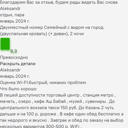
Благодарим Вас за отзыв, будем рады видеть Вас снова
Aleksandr
отдых, пара
январь 2024 г.
Двухместный номер Семейный с видом на город
(двуспальная кровать) (+ диван), 2 ночи
9,3
Превосходно
Раскрыть детали
Aleksandr
январь 2024 г.
Оценка WI-FI:
быстрый, никаких проблем
Что было хорошо
В пешей доступности торговый центр , станция метро ,
мечеть , озеро , кафе Аш Бабай , музей , сувениры . До
центрального вокзала такси 150 руб. До Казань 2 чуть
дальше и на 100 р. дороже . В кафе один обед бесплатно а
так недорого и вкусно . Завтрак и обед по заказу на выбор
несколько вариантов 300-500 р. WiFi .