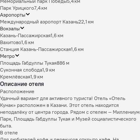
Мемориальный парк Победы
5,4 км
Парк Урицкого
7,4 км
Аэропорты
Международный аэропорт Казань
22,1 км
Вокзалы
Казань-Пассажирская
1,6 км
Вахитово
1,6 км
Станция Казань-Пассажирская
1,6 км
Метро
Площадь Габдуллы Тукая
886 м
Суконная слобода
1,9 км
Кремлёвская
1,9 км
Описание отеля
Расположение
Удачный вариант для активного туриста! Отель «Отель
Кунак» расположен в Казани. Этот отель находится
неподалёку от центра города. Рядом с отелем — Миллениум
Парк, Площадь Габдуллы Тукая и Музей социалистического
быта.
В отеле
Для любителей кофе и перекусов открыто кафе. На