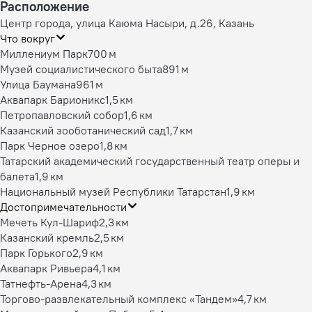
Расположение
Центр города, улица Каюма Насыри, д.26, Казань
Что вокруг
Миллениум Парк
700 м
Музей социалистического быта
891 м
Улица Баумана
961 м
Аквапарк Барионикс
1,5 км
Петропавловский собор
1,6 км
Казанский зооботанический сад
1,7 км
Парк Черное озеро
1,8 км
Татарский академический государственный театр оперы и
балета
1,9 км
Национальный музей Республики Татарстан
1,9 км
Достопримечательности
Мечеть Кул-Шариф
2,3 км
Казанский кремль
2,5 км
Парк Горького
2,9 км
Аквапарк Ривьера
4,1 км
Татнефть-Арена
4,3 км
Торгово-развлекательный комплекс «Тандем»
4,7 км