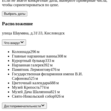
Если не знаете конкретные даты, выберите примерные числа,
чтобы сориентироваться по цене.
Выбрать даты
Расположение
улица Шаумяна, д.31\33, Кисловодск
Что вокруг
Колоннада
296 м
Главные нарзанные ванны
308 м
Курортный бульвар
333 м
Нарзанная галерея
392 м
Памятник Лермонтову
476 м
Государственная филармония имени В.И.
Сафонова
525 м
Цветочный календарь
688 м
Музей Крепость
774 м
Музей Дача Шаляпина
821 м
Свято-Никольский собор
926 м
Достопримечательности