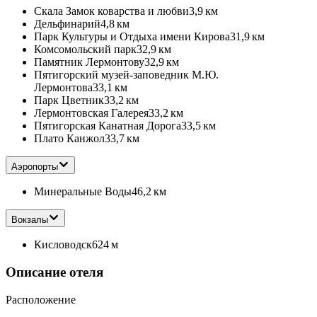
Скала Замок коварства и любви
3,9 км
Дельфинарий
4,8 км
Парк Культуры и Отдыха имени Кирова
31,9 км
Комсомольский парк
32,9 км
Памятник Лермонтову
32,9 км
Пятигорский музей-заповедник М.Ю.
Лермонтова
33,1 км
Парк Цветник
33,2 км
Лермонтовская Галерея
33,2 км
Пятигорская Канатная Дорога
33,5 км
Плато Канжол
33,7 км
Аэропорты
Минеральные Воды
46,2 км
Вокзалы
Кисловодск
624 м
Описание отеля
Расположение