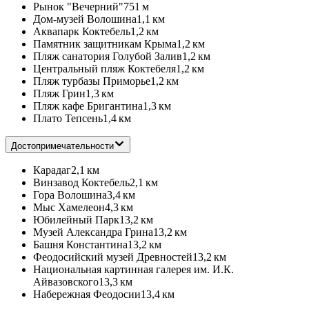
Рынок "Вечерний"
751 м
Дом-музей Волошина
1,1 км
Аквапарк Коктебель
1,2 км
Памятник защитникам Крыма
1,2 км
Пляж санатория Голубой Залив
1,2 км
Центральный пляж Коктебеля
1,2 км
Пляж турбазы Приморье
1,2 км
Пляж Грин
1,3 км
Пляж кафе Бригантина
1,3 км
Плато Тепсень
1,4 км
Достопримечательности
Карадаг
2,1 км
Винзавод Коктебель
2,1 км
Гора Волошина
3,4 км
Мыс Хамелеон
4,3 км
Юбилейный Парк
13,2 км
Музей Александра Грина
13,2 км
Башня Константина
13,2 км
Феодосийский музей Древностей
13,2 км
Национальная картинная галерея им. И.К.
Айвазовского
13,3 км
Набережная Феодосии
13,4 км