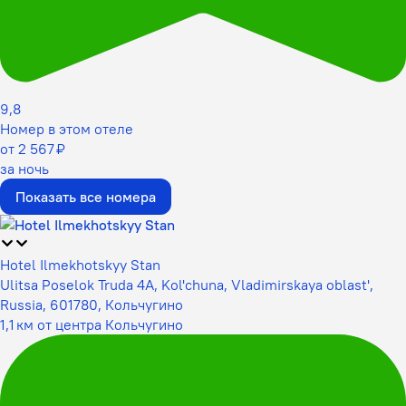
9,8
Номер в этом отеле
от 2 567 ₽
за ночь
Показать все номера
Hotel Ilmekhotskyy Stan
Ulitsa Poselok Truda 4A, Kol'chuna, Vladimirskaya oblast',
Russia, 601780, Кольчугино
1,1 км от центра Кольчугино