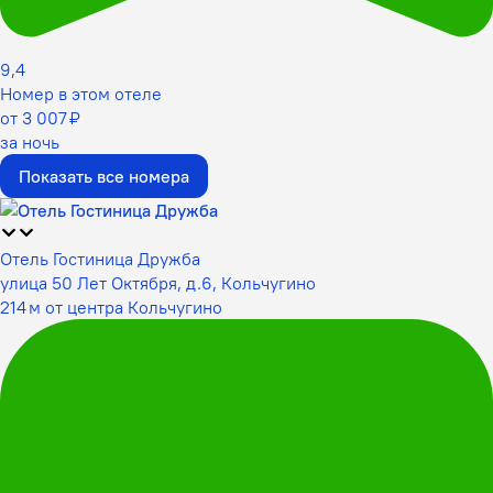
9,4
Номер в этом отеле
от 3 007 ₽
за ночь
Показать все номера
Отель Гостиница Дружба
улица 50 Лет Октября, д.6, Кольчугино
214 м от центра Кольчугино