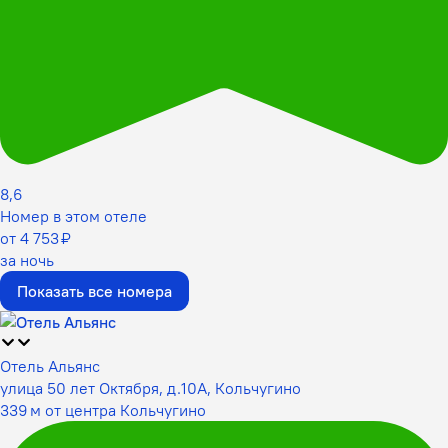
8,6
Номер в этом отеле
от 4 753 ₽
за ночь
Показать все номера
Отель Альянс
улица 50 лет Октября, д.10А, Кольчугино
339 м от центра Кольчугино